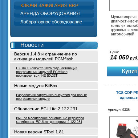
КЛЮЧИ ЗАЖИГАНИЯ BRP
АРЕНДА ОБОРУДОВАНИЯ
Мультимарочн
Лабораторное оборудование
диагностически
комплектом ка
грузовых и лег
автомобилей
Новости
Цена:
Версия 1.4.8 и ограничение по
14 050
руб
активации модулей PCMflash
С 6 по 18 августа 2026 года активация
программных модулей PCMflash
производиться НЕ БУДЕТ .
Новые модули BitBox
TCS CDP PR
Разработчик загрузчика выпустил два новых
одноплат
программных модуля
Обновление ECULite 2.122.231
Артикул:
9336
Вышло масштабное обновление редактора
калибровок ECULite до версии 2.122.231
Новая версия STool 1.81