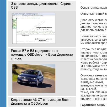
Экспресс методы диагностики. Скрипт
CSS
Основным направле
О компьютерной д
Диагностическое о
диагностические с
диагностики мотот
для прописывания 
Большая часть наш
автосервисе, а та
мы стараемся пред
Второй тип покупа
Passat B7 и B8 кодирование с
планшетного компь
помощью OBDeleven и Васи-Диагноста
решил открыть откр
список.
известна рентабель
Наша работа - опр
Мы понимаем, что 
клиенту, когда он 
О ключах зажиган
Также наш магазин
выкидные ключи,
выкидные ключи по
для ключей,
такие, как сменны
зажигания по фото
пришлите фото Ваш
Кодирование A6 C7 с помощью Васи-
Диагноста и OBDeleven
Гарантии и Акции