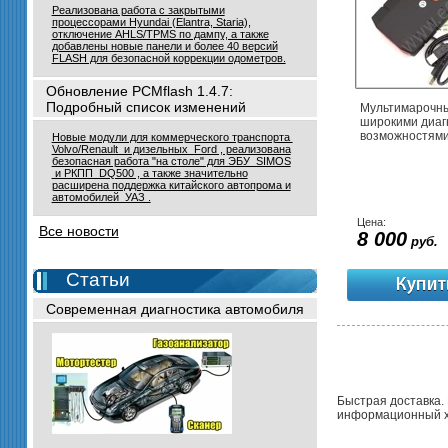
Реализована работа с закрытыми
процессорами Hyundai (Elantra, Staria),
отключение AHLS/TPMS по дампу, а также
добавлены новые панели и более 40 версий
FLASH для безопасной коррекции одометров.
Обновление PCMflash 1.4.7:
Подробный список изменений
Мультимарочны
широкими диаг
возможностями
Новые модули для коммерческого транспорта
Volvo/Renault и дизельных Ford , реализована
безопасная работа "на столе" для ЭБУ SIMOS
и РКПП DQ500 , а также значительно
расширена поддержка китайского автопрома и
автомобилей УАЗ .
Цена:
Все новости
8 000
руб.
Статьи
Современная диагностика автомобиля
Быстрая доставка. 
информационный ха