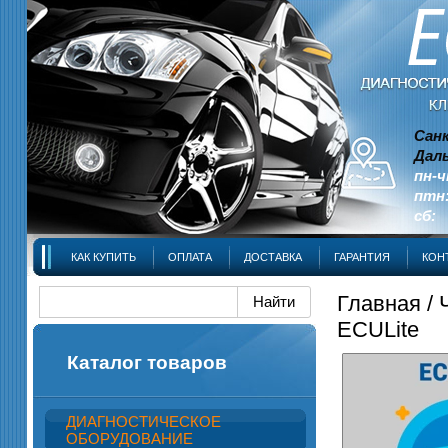
Сан
Даль
пн-ч
птн:
сб: 
КАК КУПИТЬ
ОПЛАТА
ДОСТАВКА
ГАРАНТИЯ
КОН
Главная
/
ECULite
Каталог товаров
ДИАГНОСТИЧЕСКОЕ
ОБОРУДОВАНИЕ