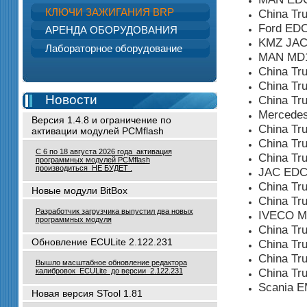
КЛЮЧИ ЗАЖИГАНИЯ BRP
China T
Ford ED
АРЕНДА ОБОРУДОВАНИЯ
KMZ JAC
Лабораторное оборудование
MAN MD
China T
China T
Новости
China T
Mercede
Версия 1.4.8 и ограничение по
China Tr
активации модулей PCMflash
China Tr
С 6 по 18 августа 2026 года активация
China T
программных модулей PCMflash
производиться НЕ БУДЕТ .
JAC EDC
China T
Новые модули BitBox
China T
Разработчик загрузчика выпустил два новых
IVECO M
программных модуля
China Tr
Обновление ECULite 2.122.231
China Tr
China Tr
Вышло масштабное обновление редактора
China T
калибровок ECULite до версии 2.122.231
Scania 
Новая версия STool 1.81