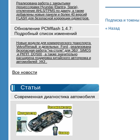
Реализована работа с закрытыми
процессорами Hyundai (Elantra, Staria),
отключение AHLS/TPMS по дампу, а также
добавлены новые панели и более 40 версий
FLASH для безопасной коррекции одометров.
Подписка и токены
Обновление PCMflash 1.4.7:
« Назад
Подробный список изменений
Новые модули для коммерческого транспорта
Volvo/Renault и дизельных Ford , реализована
безопасная работа "на столе" для ЭБУ SIMOS
и РКПП DQ500 , а также значительно
расширена поддержка китайского автопрома и
автомобилей УАЗ .
Все новости
Статьи
Современная диагностика автомобиля