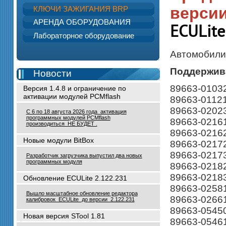
версии
КЛЮЧИ ЗАЖИГАНИЯ BRP
АРЕНДА ОБОРУДОВАНИЯ
ECULite
Лабораторное оборудование
Автомобили 
Поддержив
Новости
89663-0103
Версия 1.4.8 и ограничение по
активации модулей PCMflash
89663-01121
89663-0202
С 6 по 18 августа 2026 года активация
программных модулей PCMflash
89663-0216
производиться НЕ БУДЕТ .
89663-0216
Новые модули BitBox
89663-0217
89663-0217
Разработчик загрузчика выпустил два новых
программных модуля
89663-0218
89663-0218
Обновление ECULite 2.122.231
89663-0258
Вышло масштабное обновление редактора
89663-0266
калибровок ECULite до версии 2.122.231
89663-0545
Новая версия STool 1.81
89663-0546