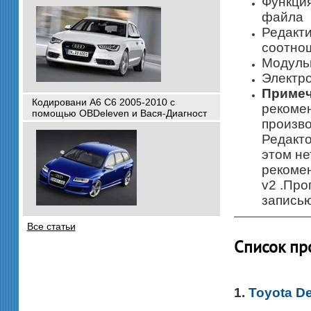
Функция
файла
Редакти
соотно
Модульн
Электр
Примеч
Кодировани A6 C6 2005-2010 с
рекоме
помощью OBDeleven и Вася-Диагност
произво
Редакт
этом не
рекоме
v2 .Пр
записью
Все статьи
Список пр
1.
Toyota De