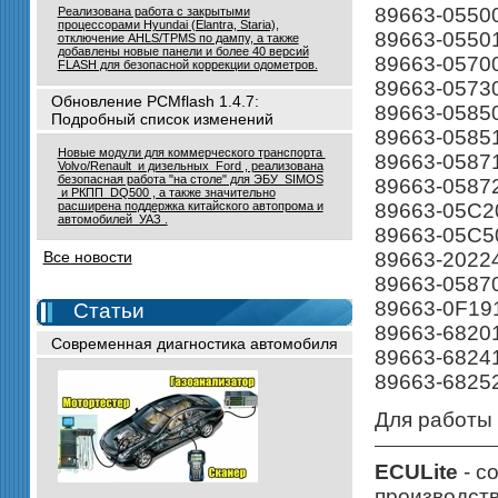
89663-0550
Реализована работа с закрытыми
процессорами Hyundai (Elantra, Staria),
89663-0550
отключение AHLS/TPMS по дампу, а также
добавлены новые панели и более 40 версий
89663-0570
FLASH для безопасной коррекции одометров.
89663-0573
Обновление PCMflash 1.4.7:
89663-0585
Подробный список изменений
89663-0585
Новые модули для коммерческого транспорта
89663-0587
Volvo/Renault и дизельных Ford , реализована
безопасная работа "на столе" для ЭБУ SIMOS
89663-0587
и РКПП DQ500 , а также значительно
89663-05C2
расширена поддержка китайского автопрома и
автомобилей УАЗ .
89663-05C5
89663-2022
Все новости
89663-0587
89663-0F19
Статьи
89663-6820
Современная диагностика автомобиля
89663-6824
89663-6825
Для работы
ECULite
- с
производств