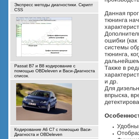
Экспресс методы диагностики. Скрипт
CSS
Данная прог
тюнинга нач
характерист
Дополнитель
ошибки (как
системы обр
тюнинга, ко
дальнейшем
Passat B7 и B8 кодирование с
Также в ред
помощью OBDeleven и Васи-Диагноста
характерист
список.
и др.
Для дизельн
впрыска, вр
детектирова
Особеннос
Удобный
Кодирование A6 C7 с помощью Васи-
Отобра
Диагноста и OBDeleven