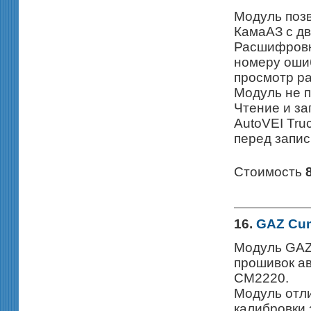
Модуль позв
КамаАЗ с д
Расшифровка
номеру оши
просмотр р
Модуль не п
Чтение и з
AutoVEI Tru
перед запис
Стоимость
16.
GAZ Cu
Модуль GAZ
прошивок ав
CM2220.
Модуль отли
калибровки 