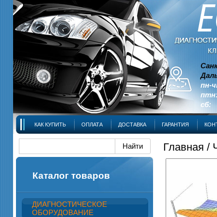
Сан
Даль
пн-ч
птн:
сб: 
КАК КУПИТЬ
ОПЛАТА
ДОСТАВКА
ГАРАНТИЯ
КОН
Главная
/
Каталог товаров
ДИАГНОСТИЧЕСКОЕ
ОБОРУДОВАНИЕ