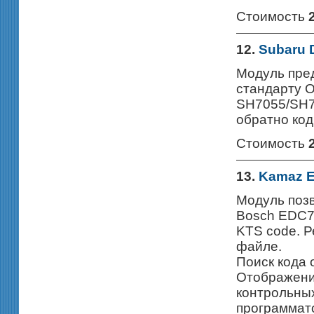
Стоимость
12.
Subaru 
Модуль пред
стандарту 
SH7055/SH70
обратно ко
Стоимость
13.
Kamaz 
Модуль позв
Bosch EDC7U
KTS code. 
файле.
Поиск кода 
Отображени
контрольных
программато