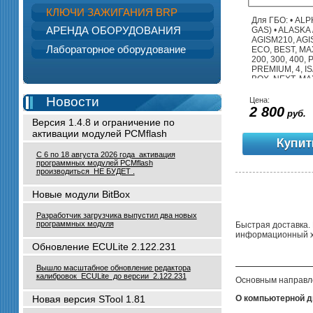
КЛЮЧИ ЗАЖИГАНИЯ BRP
Для ГБО: • ALPH
АРЕНДА ОБОРУДОВАНИЯ
GAS) • ALASKA /
AGISM210, AGIS
Лабораторное оборудование
ECO, BEST, MAX
200, 300, 400, 
PREMIUM, 4, IS
BOX, NEXT, MAX
DIGITRONIC / D
DGI, MAXI 2, IQ
Новости
Цена:
MP-32,48, MP6C
2 800
руб.
AKME, BINGO, 
Версия 1.4.8 и ограничение по
DIEGO, DIEGO 
активации модулей PCMflash
LOVATO / FAST,
E-GO • LOGOGA
С 6 по 18 августа 2026 года активация
SMART 10, LOGO
программных модулей PCMflash
POWER • VECT
производиться НЕ БУДЕТ .
4GAS / 4GAS •
TECH 100, TECH
Новые модули BitBox
224, TECH 300, 
328 • OPTIMA /
Разработчик загрузчика выпустил два новых
PRO-TEC, EXPE
программных модуля
Быстрая доставка. 
ATIKER / FAST,
информационный ха
SAFEFAST • ESG
MILANO / MILA
Обновление ECULite 2.122.231
PROGAS, TG ST
6P, 8, PM, PMR,
Вышло масштабное обновление редактора
TE-SL • OMVL /
калибровок ECULite до версии 2.122.231
Основным направле
POLETRON / S
PREMIUM • TE-G
Новая версия STool 1.81
О компьютерной д
TE-PS, TE-PM,