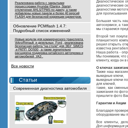
TE-STREAM-OBD
Диагностическое о
Реализована работа с закрытыми
POWER
диагностические с
процессорами Hyundai (Elantra, Staria),
диагностики мотот
отключение AHLS/TPMS по дампу, а также
добавлены новые панели и более 40 версий
для прописывания 
FLASH для безопасной коррекции одометров.
Большая часть наш
автосервисе, а та
Обновление PCMflash 1.4.7:
мы стараемся пред
Подробный список изменений
Второй тип покупа
Новые модули для коммерческого транспорта
планшетного компь
Volvo/Renault и дизельных Ford , реализована
решил открыть откр
безопасная работа "на столе" для ЭБУ SIMOS
известна рентабель
и РКПП DQ500 , а также значительно
Наша работа - опр
расширена поддержка китайского автопрома и
Мы понимаем, что 
автомобилей УАЗ .
клиенту, когда он 
Все новости
О ключах зажиган
Также наш магазин
выкидные ключи,
Статьи
выкидные ключи по
для ключей,
такие, как сменны
Современная диагностика автомобиля
зажигания по фото
пришлите фото Ваш
Гарантии и Акции
Благодаря провере
оборудование мы п
Все клиенты, дел
Доп.информация у