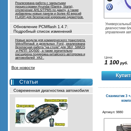
Реализована работа с закрытыми
процессорами Hyundai (Elantra, Staria),
отключение AHLS/TPMS по дампу, а также
добавлены новые панели и более 40 версий
FLASH для безопасной коррекции одометров.
Универсальный
Обновление PCMflash 1.4.7:
диагностики бл
Подробный список изменений
управления ав
Новые модули для коммерческого транспорта
Volvo/Renault и дизельных Ford , реализована
безопасная работа "на столе" для ЭБУ SIMOS
и РКПП DQ500 , а также значительно
расширена поддержка китайского автопрома и
Цена:
автомобилей УАЗ .
1 100
руб.
Все новости
Статьи
Современная диагностика автомобиля
Сканматик 3 +
компл
Артикул:
9880