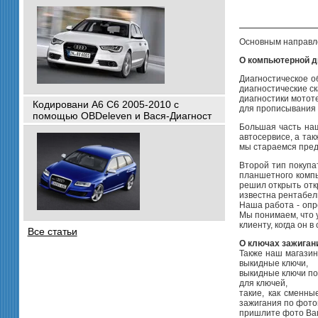
Основным направле
О компьютерной д
Диагностическое о
диагностические с
диагностики мотот
Кодировани A6 C6 2005-2010 с
для прописывания 
помощью OBDeleven и Вася-Диагност
Большая часть наш
автосервисе, а та
мы стараемся пред
Второй тип покупа
планшетного компь
решил открыть откр
известна рентабель
Наша работа - опр
Мы понимаем, что 
клиенту, когда он 
Все статьи
О ключах зажиган
Также наш магазин
выкидные ключи,
выкидные ключи по
для ключей,
такие, как сменны
зажигания по фото
пришлите фото Ваш