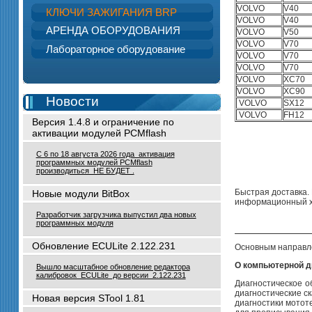
VOLVO
V40
КЛЮЧИ ЗАЖИГАНИЯ BRP
VOLVO
V40
АРЕНДА ОБОРУДОВАНИЯ
VOLVO
V50
VOLVO
V70
Лабораторное оборудование
VOLVO
V70
VOLVO
V70
VOLVO
XC70
VOLVO
XC90
Новости
VOLVO
SX12
VOLVO
FH12
Версия 1.4.8 и ограничение по
активации модулей PCMflash
С 6 по 18 августа 2026 года активация
программных модулей PCMflash
производиться НЕ БУДЕТ .
Быстрая доставка. 
Новые модули BitBox
информационный ха
Разработчик загрузчика выпустил два новых
программных модуля
Обновление ECULite 2.122.231
Основным направле
О компьютерной д
Вышло масштабное обновление редактора
калибровок ECULite до версии 2.122.231
Диагностическое о
диагностические с
Новая версия STool 1.81
диагностики мотот