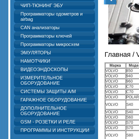
ЧИП-ТЮНИНГ ЭБУ
Программаторы одометров и
airbag
CAN анализаторы
Программаторы ключей
Программаторы микросхем
ЭМУЛЯТОРЫ
Главная
/ 
НАМОТЧИКИ
Марка
Моде
ВИДЕОЭНДОСКОПЫ
VOLVO
850
VOLVO
940
ИЗМЕРИТЕЛЬНОЕ
VOLVO
960
ОБОРУДОВАНИЕ
VOLVO
C70
СИСТЕМЫ ЗАЩИТЫ А/М
VOLVO
C70
VOLVO
POLAR
ГАРАЖНОЕ ОБОРУДОВАНИЕ
VOLVO
S40
ДОПОЛНИТЕЛЬНОЕ
VOLVO
S40
ОБОРУДОВАНИЕ
VOLVO
S60
GSM - РОЗЕТКИ И РЕЛЕ
VOLVO
S70
VOLVO
S70
ПРОГРАММЫ И ИНСТРУКЦИИ
VOLVO
S80