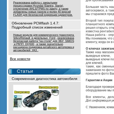
для прописывания 
Реализована работа с закрытыми
процессорами Hyundai (Elantra, Staria),
Большая часть наш
отключение AHLS/TPMS по дампу, а также
автосервисе, а та
добавлены новые панели и более 40 версий
мы стараемся пред
FLASH для безопасной коррекции одометров.
Второй тип покупа
Обновление PCMflash 1.4.7:
планшетного компь
Подробный список изменений
решил открыть откр
известна рентабель
Наша работа - опр
Новые модули для коммерческого транспорта
Volvo/Renault и дизельных Ford , реализована
Мы понимаем, что 
безопасная работа "на столе" для ЭБУ SIMOS
клиенту, когда он 
и РКПП DQ500 , а также значительно
расширена поддержка китайского автопрома и
О ключах зажиган
автомобилей УАЗ .
Также наш магазин
выкидные ключи,
Все новости
выкидные ключи по
для ключей,
такие, как сменны
зажигания по фото
Статьи
пришлите фото Ваш
Современная диагностика автомобиля
Гарантии и Акции
Благодаря провере
оборудование мы п
Все клиенты, дел
Доп.информация у
С Уважением, ком