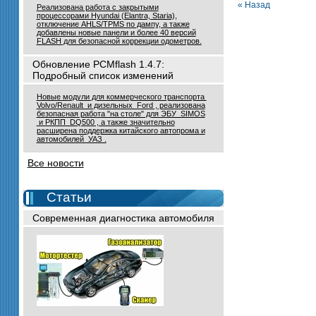
« Назад
Реализована работа с закрытыми
процессорами Hyundai (Elantra, Staria),
отключение AHLS/TPMS по дампу, а также
добавлены новые панели и более 40 версий
FLASH для безопасной коррекции одометров.
Обновление PCMflash 1.4.7:
Подробный список изменений
Новые модули для коммерческого транспорта
Volvo/Renault и дизельных Ford , реализована
безопасная работа "на столе" для ЭБУ SIMOS
и РКПП DQ500 , а также значительно
расширена поддержка китайского автопрома и
автомобилей УАЗ .
Все новости
Статьи
Современная диагностика автомобиля