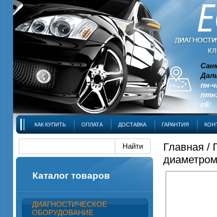
Сан
Даль
пн-ч
птн:
сб: 
КАК КУПИТЬ
ОПЛАТА
ДОСТАВКА
ГАРАНТИЯ
КОН
Главная
/
диаметром
Каталог товаров
ДИАГНОСТИЧЕСКОЕ
ОБОРУДОВАНИЕ