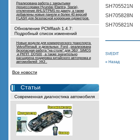
Реализована работа с закрытыми
SH705521N
процессорами Hyundai (Elantra, Staria),
отключение AHLS/TPMS по дампу, а также
добавлены новые панели и более 40 версий
SH705828N
FLASH для безопасной коррекции одометров.
SH705821N
Обновление PCMflash 1.4.7:
Подробный список изменений
Новые модули для коммерческого транспорта
Volvo/Renault и дизельных Ford , реализована
безопасная работа "на столе" для ЭБУ SIMOS
SVEDIT
и РКПП DQ500 , а также значительно
расширена поддержка китайского автопрома и
« Назад
автомобилей УАЗ .
Все новости
Статьи
Современная диагностика автомобиля