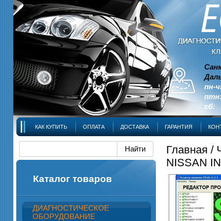
Сан
Даль
пн-ч
птн:
сб: 
КАК КУПИТЬ
ОПЛАТА
ДОСТАВКА
ГАРАНТИЯ
КОН
Главная
/
NISSAN IN
Каталог товаров
ДИАГНОСТИЧЕСКОЕ
ОБОРУДОВАНИЕ