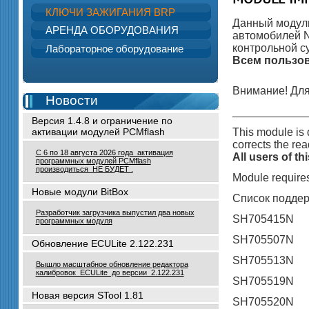
MODULE IMMO
КЛЮЧИ ЗАЖИГАНИЯ BRP
Данный модуль
АРЕНДА ОБОРУДОВАНИЯ
автомобилей NI
контрольной с
Лабораторное оборудование
Всем пользов
Внимание! Для
Новости
____________
Версия 1.4.8 и ограничение по
This module is 
активации модулей PCMflash
corrects the rea
С 6 по 18 августа 2026 года активация
All users of t
программных модулей PCMflash
производиться НЕ БУДЕТ .
Module require
Новые модули BitBox
Список подде
Разработчик загрузчика выпустил два новых
SH705415N
программных модуля
SH705507N
Обновление ECULite 2.122.231
SH705513N
Вышло масштабное обновление редактора
калибровок ECULite до версии 2.122.231
SH705519N
Новая версия STool 1.81
SH705520N