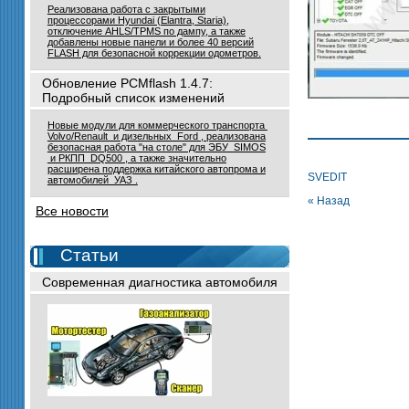
Реализована работа с закрытыми
процессорами Hyundai (Elantra, Staria),
отключение AHLS/TPMS по дампу, а также
добавлены новые панели и более 40 версий
FLASH для безопасной коррекции одометров.
Обновление PCMflash 1.4.7:
Подробный список изменений
Новые модули для коммерческого транспорта
Volvo/Renault и дизельных Ford , реализована
безопасная работа "на столе" для ЭБУ SIMOS
и РКПП DQ500 , а также значительно
расширена поддержка китайского автопрома и
SVEDIT
автомобилей УАЗ .
« Назад
Все новости
Статьи
Современная диагностика автомобиля