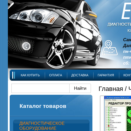
Сан
Дал
пн-
птн
сб:
КАК КУПИТЬ
ОПЛАТА
ДОСТАВКА
ГАРАНТИЯ
КОН
Главная
/
Каталог товаров
ДИАГНОСТИЧЕСКОЕ
ОБОРУДОВАНИЕ