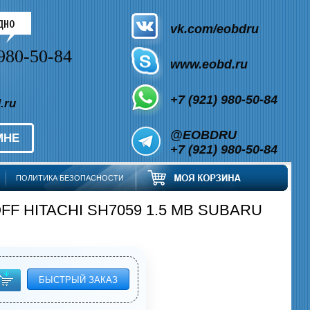
vk.com/eobdru
980-50-84
www.eobd.ru
+7 (921) 980-50-84
.ru
@EOBDRU
МНЕ
+7 (921) 980-50-84
ПОЛИТИКА БЕЗОПАСНОСТИ
OFF HITACHI SH7059 1.5 MB SUBARU
БЫСТРЫЙ ЗАКАЗ