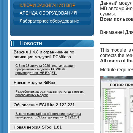
Данный модуль
КЛЮЧИ ЗАЖИГАНИЯ BRP
MB автомобиле
АРЕНДА ОБОРУДОВАНИЯ
суммы.
Всем пользов
Лабораторное оборудование
Внимание! Для
____________
Новости
This module is
Версия 1.4.8 и ограничение по
corrects the rea
активации модулей PCMflash
All users of t
С 6 по 18 августа 2026 года активация
Module require
программных модулей PCMflash
производиться НЕ БУДЕТ .
Новые модули BitBox
Разработчик загрузчика выпустил два новых
программных модуля
Обновление ECULite 2.122.231
Вышло масштабное обновление редактора
калибровок ECULite до версии 2.122.231
Новая версия STool 1.81