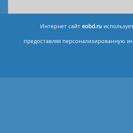
Интернет сайт
eobd.ru
использует
предоставляя персонализированную ин
КАК КУПИТЬ
ОПЛАТА
ДОСТАВКА
Г
Санкт-Петер
COPYRIGHT © 2011
РАЗРАБОТКА САЙТОВ МЕГАГРУПП
Пишит