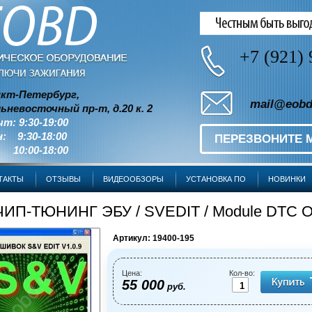
+7 (921) 
кт-Петербург,
mail@eobd
ьневосточный пр-т, д.20 к. 2
чт: 9:30-19:00
: 9:30-18:00
ПЕРЕЗВОНИТЕ 
 10:00-18:00
ТАКТЫ
ОТЗЫВЫ
ВИДЕООБЗОРЫ
УСТАНОВКА ПО
НОВИНКИ
ЧИП-ТЮНИНГ ЭБУ
/
SVEDIT
/ Module DTC 
Артикул:
19400-195
Цена:
Кол-во:
55 000
руб.