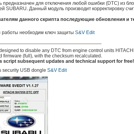
 предназначен для отключения любой ошибки (DTC) из бло
й SUBARU. Данный модуль производит корректировку считан
ателям данного скрипта последующие обновления и т
 работы необходим ключ защиты
S&V Edit
______________________________________
 designed to disable any DTC from engine control units HIT
d firmware (full), with the checksum recalculated.
his script subsequent updates and technical support for free!
s security USB dongle
S&V Edit