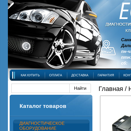
Сан
Даль
пн-ч
птн:
сб: 
КАК КУПИТЬ
ОПЛАТА
ДОСТАВКА
ГАРАНТИЯ
КОН
Главная
/
Каталог товаров
ДИАГНОСТИЧЕСКОЕ
ОБОРУДОВАНИЕ