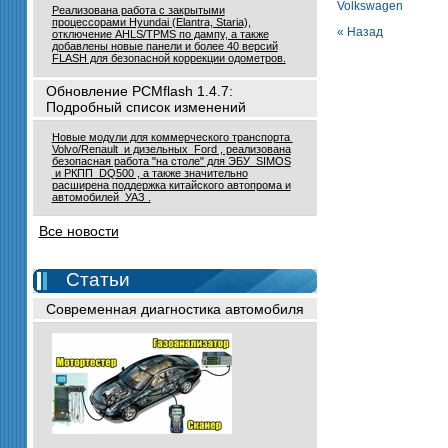
Volkswagen
Реализована работа с закрытыми
процессорами Hyundai (Elantra, Staria),
« Назад
отключение AHLS/TPMS по дампу, а также
добавлены новые панели и более 40 версий
FLASH для безопасной коррекции одометров.
Обновление PCMflash 1.4.7:
Подробный список изменений
Новые модули для коммерческого транспорта
Volvo/Renault и дизельных Ford , реализована
безопасная работа "на столе" для ЭБУ SIMOS
и РКПП DQ500 , а также значительно
расширена поддержка китайского автопрома и
автомобилей УАЗ .
Все новости
Статьи
Современная диагностика автомобиля