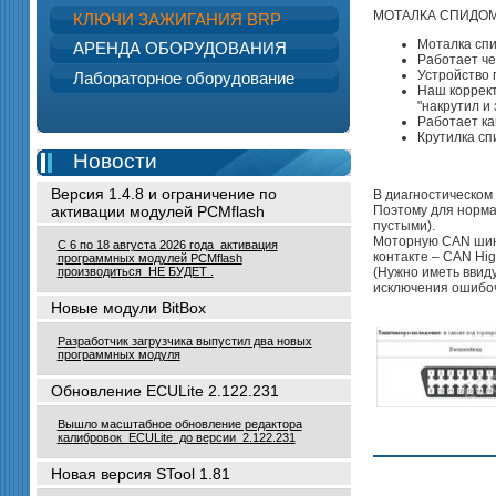
МОТАЛКА СПИДОМ
КЛЮЧИ ЗАЖИГАНИЯ BRP
Моталка спи
АРЕНДА ОБОРУДОВАНИЯ
Работает че
Устройство 
Лабораторное оборудование
Наш коррект
"накрутил и 
Работает ка
Крутилка сп
Новости
Версия 1.4.8 и ограничение по
В диагностическом
Поэтому для норма
активации модулей PCMflash
пустыми).
Моторную CAN шину
С 6 по 18 августа 2026 года активация
контакте – CAN Hig
программных модулей PCMflash
(Нужно иметь ввид
производиться НЕ БУДЕТ .
исключения ошибочн
Новые модули BitBox
Разработчик загрузчика выпустил два новых
программных модуля
Обновление ECULite 2.122.231
Вышло масштабное обновление редактора
калибровок ECULite до версии 2.122.231
Новая версия STool 1.81