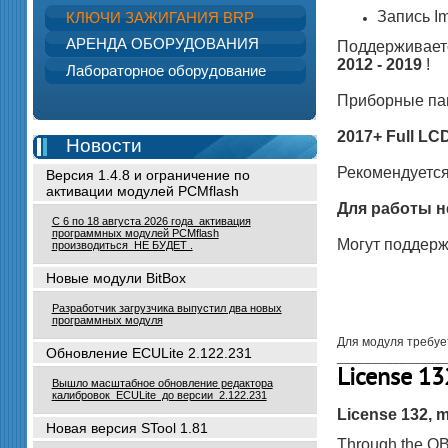
Запись I
КЛЮЧИ ЗАЖИГАНИЯ BRP
АРЕНДА ОБОРУДОВАНИЯ
Поддерживает
2012 - 2019
!
Лабораторное оборудование
Приборные па
2017+ Full LCD
Новости
Рекомендуетс
Версия 1.4.8 и ограничение по
активации модулей PCMflash
Для работы н
С 6 по 18 августа 2026 года активация
программных модулей PCMflash
Могут поддерж
производиться НЕ БУДЕТ .
Новые модули BitBox
Разработчик загрузчика выпустил два новых
программных модуля
Для модуля требу
Обновление ECULite 2.122.231
_______________
License 1
Вышло масштабное обновление редактора
калибровок ECULite до версии 2.122.231
License 132, ma
Новая версия STool 1.81
Through the OB