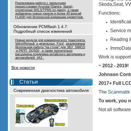
Реализована работа с закрытыми
Skoda,Seat, VW,
процессорами Hyundai (Elantra, Staria),
отключение AHLS/TPMS по дампу, а также
Functions:
добавлены новые панели и более 40 версий
FLASH для безопасной коррекции одометров.
Identificat
Обновление PCMflash 1.4.7:
Service 
Подробный список изменений
Reading 
Новые модули для коммерческого транспорта
Volvo/Renault и дизельных Ford , реализована
безопасная работа "на столе" для ЭБУ SIMOS
ImmoData
и РКПП DQ500 , а также значительно
расширена поддержка китайского автопрома и
Work is suppor
автомобилей УАЗ .
~ 2012 - 2019!
Все новости
Johnson Cont
Статьи
2017+ Full LCD
Современная диагностика автомобиля
The
Scanmatik
To work, you n
Not all softwar