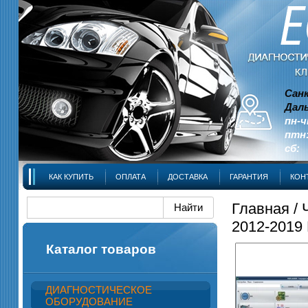
Сан
Даль
пн-ч
птн:
сб: 
КАК КУПИТЬ
ОПЛАТА
ДОСТАВКА
ГАРАНТИЯ
КОН
Главная
/
2012-2019
Каталог товаров
ДИАГНОСТИЧЕСКОЕ
ОБОРУДОВАНИЕ