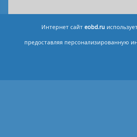
Интернет сайт
eobd.ru
использует
предоставляя персонализированную ин
КАК КУПИТЬ
ОПЛАТА
ДОСТАВКА
Г
Санкт-Петер
COPYRIGHT © 2011
РАЗРАБОТКА САЙТОВ МЕГАГРУПП
Пишит