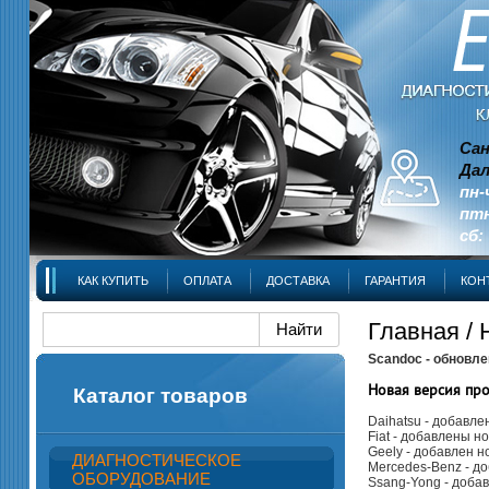
Сан
Дал
пн-
птн
сб:
КАК КУПИТЬ
ОПЛАТА
ДОСТАВКА
ГАРАНТИЯ
КОН
Главная
/
Scandoc - обновле
Новая версия п
Каталог товаров
Daihatsu - добавле
Fiat - добавлены нов
Geely - добавлен н
ДИАГНОСТИЧЕСКОЕ
Mercedes‑Benz - д
ОБОРУДОВАНИЕ
Ssang-Yong - добавл