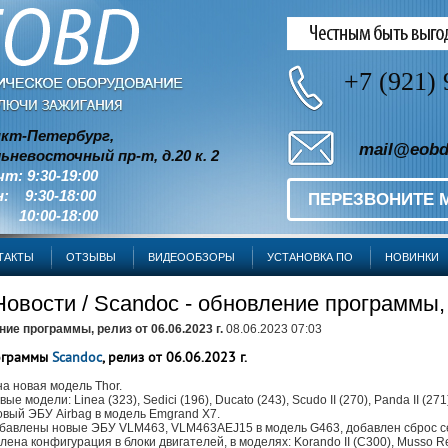
+7 (921) 
кт-Петербург,
mail@eobd
ьневосточный пр-т, д.20 к. 2
чт: 9:30-19:00
: 9:30-18:00
ПЕРЕЗВОНИТЕ 
 10:00-18:00
ТАКТЫ
ОТЗЫВЫ
ВИДЕООБЗОРЫ
УСТАНОВКА ПО
НОВИНКИ
Новости
/ Scandoc - обновление программы, р
ние программы, релиз от 06.06.2023 г.
08.06.2023 07:03
рограммы
Scandoc
, релиз от 06.06.2023 г.
на новая модель Thor.
ые модели: Linea (323), Sedici (196), Ducato (243), Scudo II (270), Panda II (271
овый ЭБУ Airbag в модель Emgrand X7.
обавлены новые ЭБУ VLM463, VLM463AEJ15 в модель G463, добавлен сброс сер
ена конфигурация в блоки двигателей, в моделях: Korando II (C300), Musso Rext