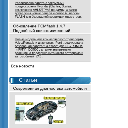
Реализована работа с закрытыми
процессорами Hyundai (Elantra, Staria),
отключение AHLS/TPMS по дампу, а также
добавлены новые панели и более 40 версий
FLASH для безопасной коррекции одометров.
Обновление PCMflash 1.4.7:
Подробный список изменений
Новые модули для коммерческого транспорта
Volvo/Renault и дизельных Ford , реализована
безопасная работа "на столе" для ЭБУ SIMOS
и РКПП DQ500 , а также значительно
расширена поддержка китайского автопрома и
автомобилей УАЗ .
Все новости
Статьи
Современная диагностика автомобиля