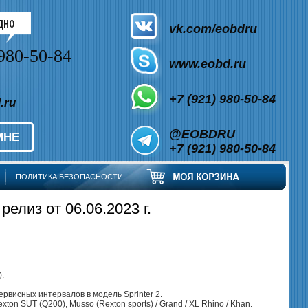
vk.com/eobdru
980-50-84
www.eobd.ru
+7 (921) 980-50-84
.ru
@EOBDRU
МНЕ
+7 (921) 980-50-84
ПОЛИТИКА БЕЗОПАСНОСТИ
елиз от 06.06.2023 г.
).
висных интервалов в модель Sprinter 2.
on SUT (Q200), Musso (Rexton sports) / Grand / XL Rhino / Khan.