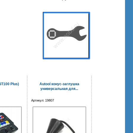
GT100 Plus)
Autool конус-заглушка
универсальная для...
Артикул:
19807