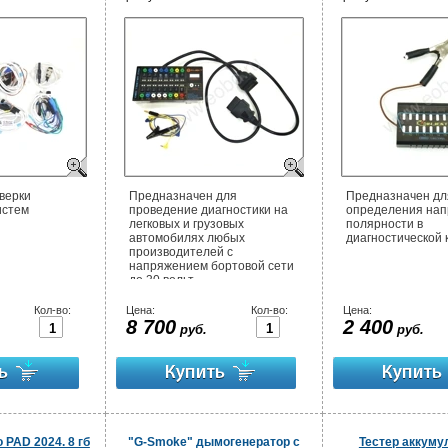
верки
Предназначен для
Предназначен дл
истем
проведение диагностики на
определения нап
легковых и грузовых
полярности в
автомобилях любых
диагностической 
производителей с
напряжением бортовой сети
до 30 вольт.
Кол-во:
Цена:
Кол-во:
Цена:
8 700
2 400
руб.
руб.
 PAD 2024. 8 гб
"G-Smoke" дымогенератор с
Тестер аккум