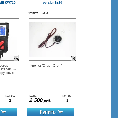
WEI KW710
version №10
Артикул:
19393
естер
Кнопка "Старт-Стоп"
атарей 6v-
 грузовиков
Кол-во:
Цена:
Кол-во:
2 500
руб.