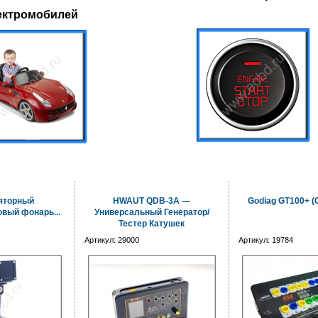
ектромобиле
й
яторный
HWAUT QDB-3A —
Godiag GT100+ (
вый фонарь...
Универсальный Генератор/
Тестер Катушек
Артикул:
29000
Артикул:
19784