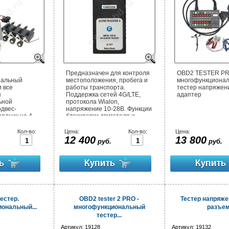
Предназначен для контроля
OBD2 TESTER P
нальный
местоположения, пробега и
многофункциона
и все
работы транспорта.
тестер напряжени
я
Поддержка сетей 4G/LTE,
адаптер
ьной
протокола Wialon,
одвес-
напряжение 10-28В. Функции
рядник на 4
блокировки двигателя и
одники для
хранения 10000+ координат.
) и каталог
Кол-во:
Цена:
Кол-во:
Цена:
12 400
13 800
.
руб.
руб.
естер.
OBD2 tester 2 PRO -
Тестер напряже
ональный...
многофункциональный
разъе
тестер...
Артикул:
19128
Артикул:
19132