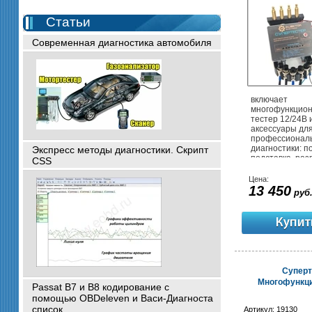
Статьи
Современная диагностика автомобиля
включает
многофункцио
тестер 12/24В 
аксессуары дл
профессионал
диагностики: п
Экспресс методы диагностики. Скрипт
подставка, раз
CSS
катушки, перех
моноблоков (GM
Цена:
распиновок.
13 450
руб
Суперт
Многофункци
Passat B7 и B8 кодирование с
помощью OBDeleven и Васи-Диагноста
список.
Артикул:
19130